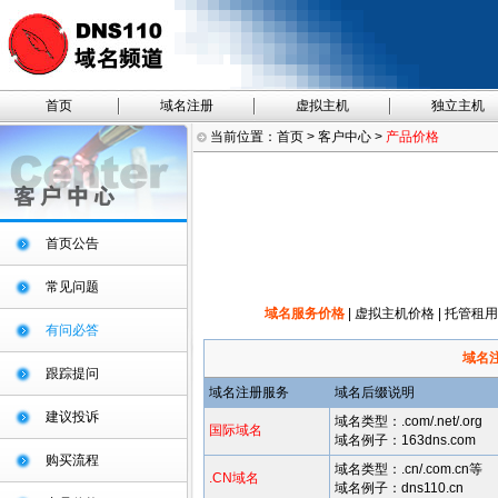
首页
域名注册
虚拟主机
独立主机
当前位置：
首页
>
客户中心
>
产品价格
首页公告
常见问题
域名服务价格
|
虚拟主机价格
|
托管租用
有问必答
域名
跟踪提问
域名注册服务
域名后缀说明
建议投诉
域名类型：.com/.net/.org
国际域名
域名例子：163dns.com
购买流程
域名类型：.cn/.com.cn等
.CN域名
域名例子：dns110.cn